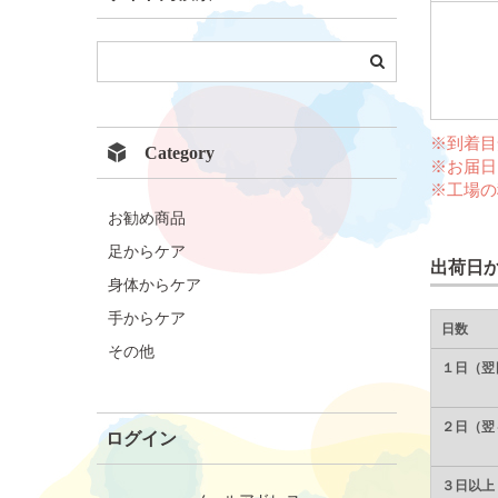
※到着目
Category
※お届日
※工場の
お勧め商品
足からケア
出荷日
身体からケア
手からケア
日数
その他
１日（翌
２日（翌
ログイン
３日以上