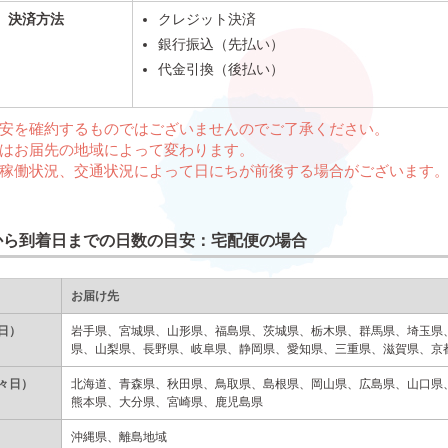
決済方法
クレジット決済
銀行振込（先払い）
代金引換（後払い）
安を確約するものではございませんのでご了承ください。
はお届先の地域によって変わります。
稼働状況、交通状況によって日にちが前後する場合がございます
から到着日までの日数の目安：宅配便の場合
お届け先
日）
岩手県、宮城県、山形県、福島県、茨城県、栃木県、群馬県、埼玉県
県、山梨県、長野県、岐阜県、静岡県、愛知県、三重県、滋賀県、京
々日）
北海道、青森県、秋田県、鳥取県、島根県、岡山県、広島県、山口県
熊本県、大分県、宮崎県、鹿児島県
沖縄県、離島地域