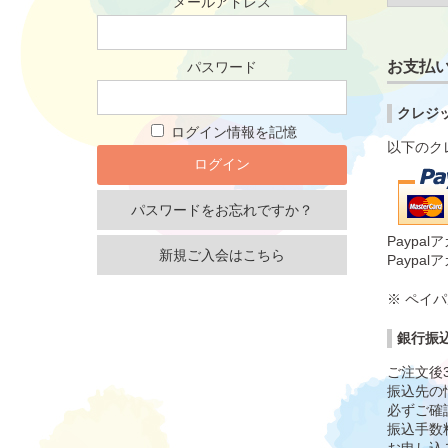
メールアドレス
お支払
パスワード
クレジ
ログイン情報を記憶
以下のク
パスワードをお忘れですか？
Payp
新規ご入会はこちら
Payp
※
ペイパ
銀行振
ご注文後
振込先の
必ずご確
振込手数