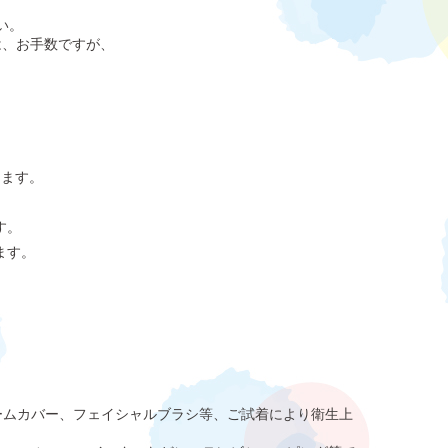
い。
は、お手数ですが、
します。
す。
ます。
ームカバー、フェイシャルブラシ等、ご試着により衛生上