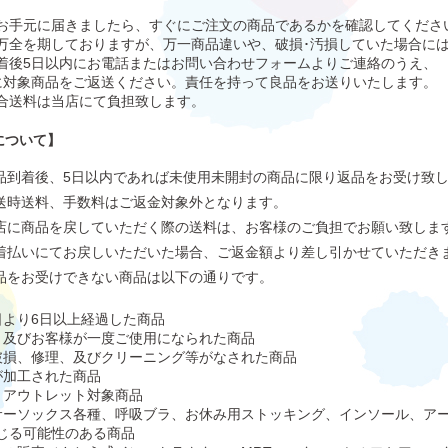
お手元に届きましたら、すぐにご注文の商品であるかを確認してくださ
万全を期しておりますが、万一商品違いや、破損･汚損していた場合に
着後5日以内にお電話または
お問い合わせフォーム
よりご連絡のうえ、
に対象商品をご返送ください。責任を持って良品をお送りいたします。
合送料は当店にて負担致します。
について】
品到着後、5日以内であれば未使用未開封の商品に限り返品をお受け致
送時送料、手数料はご返金対象外となります。
店に商品を戻していただく際の送料は、お客様のご負担でお願い致しま
着払いにてお戻しいただいた場合、ご返金額より差し引かせていただき
品をお受けできない商品は以下の通りです。
日より6日以上経過した商品
、及びお客様が一度ご使用になられた商品
破損、修理、及びクリーニング等がなされた商品
が加工された商品
、アウトレット対象商品
サーソックス各種、呼吸ブラ、お休み用ストッキング、インソール、ア
じる可能性のある商品