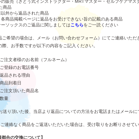
外の販売（さとう式インストラクター・MRTマスター・セルフケアマス
た商品
様以外から返品された商品
、各商品掲載ページに返品をお受けできない旨の記載のある商品
サーソックスのご返品に関しましては
こちら
をご一読ください
品ご希望の場合は、メール（
お問い合わせフォーム
）にてご連絡いただ
の際、お手数ですが以下の内容をご記入ください。
ご注文者様のお名前（フルネーム）
ご登録のお電話番号
返品される理由
商品到着日
ご注文頂いた商品名
数量
お送り頂いた後、当店より返品についての方法をお電話またはメールに
にご連絡なく商品をご返送いただいた場合は、受け取りをお断りさせて
様都合の交換について】