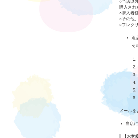
○当店以
購入され
○購入者
○その他
○フレク
返
そ
メールを
当店
【お客