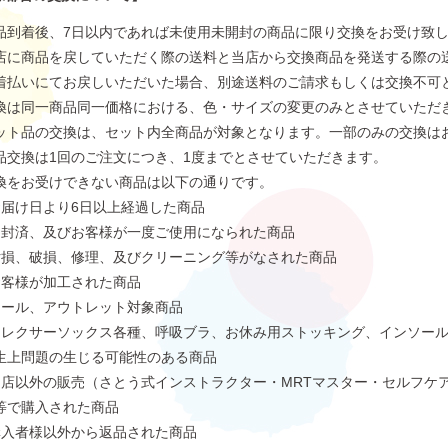
品到着後、7日以内であれば未使用未開封の商品に限り交換をお受け致
店に商品を戻していただく際の送料と当店から交換商品を発送する際の
着払いにてお戻しいただいた場合、別途送料のご請求もしくは交換不可
換は同一商品同一価格における、色・サイズの変更のみとさせていただ
ット品の交換は、セット内全商品が対象となります。一部のみの交換は
品交換は1回のご注文につき、1度までとさせていただきます。
換をお受けできない商品は以下の通りです。
お届け日より6日以上経過した商品
開封済、及びお客様が一度ご使用になられた商品
汚損、破損、修理、及びクリーニング等がなされた商品
お客様が加工された商品
セール、アウトレット対象商品
フレクサーソックス各種、呼吸ブラ、お休み用ストッキング、インソー
生上問題の生じる可能性のある商品
当店以外の販売（さとう式インストラクター・MRTマスター・セルフケ
等で購入された商品
購入者様以外から返品された商品