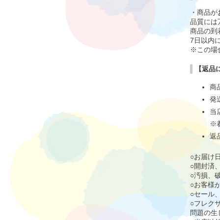
・商品が
品質には
商品の到
7日以内
※この場
【返品
商
発
当
※
返
○お届け
○開封済
○汚損、
○お客様
○セール
○フレク
問題の生