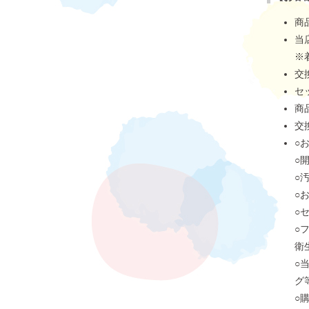
商
当
※
交
セ
商
交
○
○
○
○
○
○
衛
○
グ
○