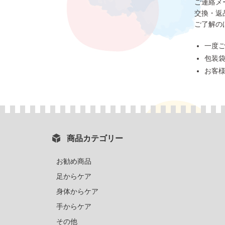
ご連絡メ
交換・返
ご了解の
一度
包装
お客
商品カテゴリー
お勧め商品
足からケア
身体からケア
手からケア
その他