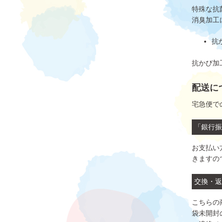
特殊な抗
消臭加工
抗
抗かび加
配送に
宅急便で
「銀行振
お支払い
きますの
交換・返
こちらの
袋未開封