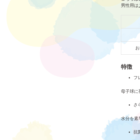
男性用は
お
特徴
フ
母子球に
さ
水分を素
抗