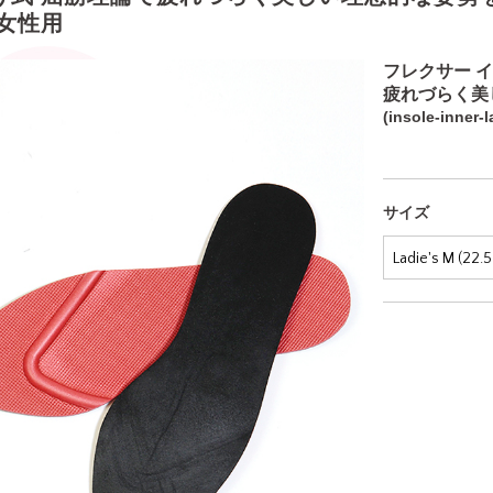
 女性用
フレクサー 
疲れづらく美
(insole-inner-l
サイズ